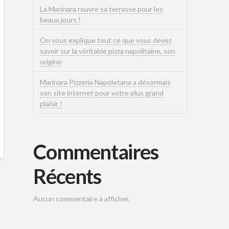
La Marinara rouvre sa terrasse pour les
beaux jours !
On vous explique tout ce que vous devez
savoir sur la véritable pizza napolitaine, son
origine
Marinara Pizzeria Napoletana a désormais
son site internet pour votre plus grand
plaisir !
Commentaires
Récents
Aucun commentaire à afficher.