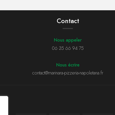
Contact
Nous appeler
06 35 66 94 75
Nous écrire
contact@marinara-pizzeria-napoletana.fr