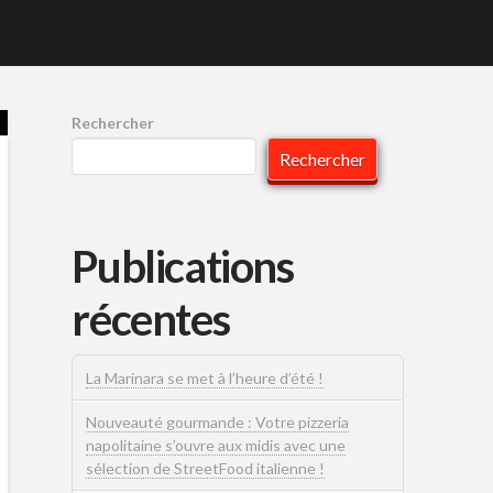
Rechercher
Rechercher
Publications
récentes
La Marinara se met à l’heure d’été !
Nouveauté gourmande : Votre pizzeria
napolitaine s’ouvre aux midis avec une
sélection de StreetFood italienne !